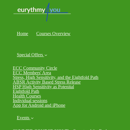
Home
Courses Overview
Special Offers
ECC Community Circle
ECC Members' Area
Stress, High Sensitivity, and the Eightfold Path
ABSR Activity Based Stress Release
HSP High Sensitivity as Potenital
Eightfold Path
Health Courses
Individual sessions
App for Android and iPhone
Events