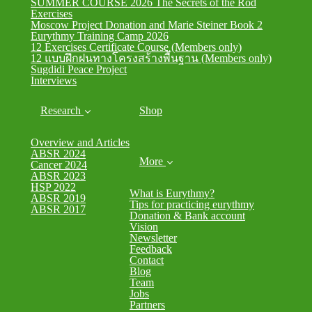
SUMMER COURSE 2026 The Secrets of the Rod
Exercises
Moscow Project Donation and Marie Steiner Book 2
Eurythmy Training Camp 2026
12 Exercises Certificate Course (Members only)
12 แบบฝึกฝนทางโครงสร้างพื้นฐาน (Members only)
Sugdidi Peace Project
Interviews
Research
Shop
Overview and Articles
ABSR 2024
More
Cancer 2024
ABSR 2023
HSP 2022
What is Eurythmy?
ABSR 2019
Tips for practicing eurythmy
ABSR 2017
Donation & Bank account
Vision
Newsletter
Feedback
Contact
Blog
Team
Jobs
Partners