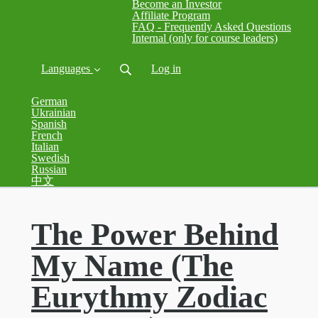
Become an Investor
Affiliate Program
FAQ - Frequently Asked Questions
Internal (only for course leaders)
Languages
Log in
German
Ukrainian
Spanish
French
Italian
Swedish
Russian
中文
The Power Behind
My Name (The
Eurythmy Zodiac