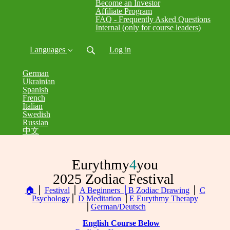
Become an Investor
Affiliate Program
FAQ - Frequently Asked Questions
Internal (only for course leaders)
Languages
Log in
German
Ukrainian
Spanish
French
Italian
Swedish
Russian
中文
Eurythmy
4
you
2025 Zodiac Festival
🏠
⎪
Festival
⎪
A Beginners ⎪
B Zodiac Drawing
⎪
C
Psychology
⎪
D Meditation
⎪
E Eurythmy Therapy
⎪
German/Deutsch
English Course Below