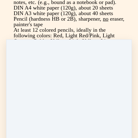
notes, etc. (e.g., bound as a notebook or pad).
DIN A4 white paper (120g), about 20 sheets
DIN A3 white paper (120g), about 40 sheets
Pencil (hardness HB or 2B), sharpener,
no
eraser,
painter's tape
At least 12 colored pencils, ideally in the
following colors: Red, Light Red/Pink, Light
Orange, Golden Yellow, Light Yellow, Lime
Green, Dark Green, Dark Blue, Light Blue, Dark
Violet, Light Violet, Silver Grey
If available, you can also bring these additional
colors: Green, Indigo, Dark Violet, Light Violet,
Dark Pink, Dark Red.
Times
March 17, 24 and 31
April 7 and 28
May 5, 12 and 19
First Monday 18:00-19:00
Second to seventh Monday 18:00 - 19:45
Eighth Monday 18:00 - 20:15
Find the time in your time zone
Course materials
Course Leader