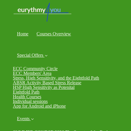
Home
Courses Overview
Special Offers
ECC Community Circle
ECC Members' Area
Stress, High Sensitivity, and the Eightfold Path
ABSR Activity Based Stress Release
HSP High Sensitivity as Potenital
Eightfold Path
Health Courses
Individual sessions
App for Android and iPhone
Events