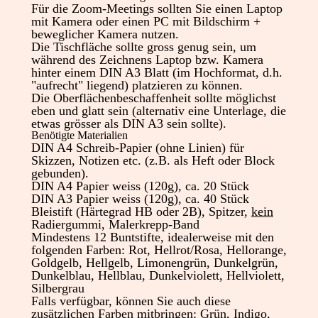
Für die Zoom-Meetings sollten Sie einen Laptop
mit Kamera oder einen PC mit Bildschirm +
beweglicher Kamera nutzen.
Die Tischfläche sollte gross genug sein, um
während des Zeichnens Laptop bzw. Kamera
hinter einem DIN A3 Blatt (im Hochformat, d.h.
"aufrecht" liegend) platzieren zu können.
Die Oberflächenbeschaffenheit sollte möglichst
eben und glatt sein (alternativ eine Unterlage, die
etwas grösser als DIN A3 sein sollte).
Benötigte Materialien
DIN A4 Schreib-Papier (ohne Linien) für
Skizzen, Notizen etc. (z.B. als Heft oder Block
gebunden).
DIN A4 Papier weiss (120g), ca. 20 Stück
DIN A3 Papier weiss (120g), ca. 40 Stück
Bleistift (Härtegrad HB oder 2B), Spitzer,
kein
Radiergummi, Malerkrepp-Band
Mindestens 12 Buntstifte, idealerweise mit den
folgenden Farben: Rot, Hellrot/Rosa, Hellorange,
Goldgelb, Hellgelb, Limonengrün, Dunkelgrün,
Dunkelblau, Hellblau, Dunkelviolett, Hellviolett,
Silbergrau
Falls verfügbar, können Sie auch diese
zusätzlichen Farben mitbringen: Grün, Indigo,