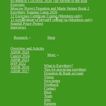
SUMMER COURSE 2026 The Secrets of the Rod
Exercises
Moscow Project Donation and Marie Steiner Book 2
Eurythmy Training Camp 2026
12 Exercises Certificate Course (Members only)
12 แบบฝึกฝนทางโครงสร้างพื้นฐาน (Members only)
Sugdidi Peace Project
Interviews
Research
Shop
Overview and Articles
ABSR 2024
More
Cancer 2024
ABSR 2023
HSP 2022
What is Eurythmy?
ABSR 2019
Tips for practicing eurythmy
ABSR 2017
Donation & Bank account
Vision
Newsletter
Feedback
Contact
Blog
Team
Jobs
Partners